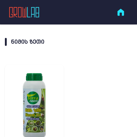
ᲜᲘᲛᲘᲡ ᲖᲔᲗᲘ