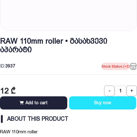
RAW 110mm roller • გასახვევი
აპარატი
ID:
3937
Stock Status (>3)
12
₾
-
+
Add to cart
Buy now
ABOUT THIS PRODUCT
RAW 110mm roller