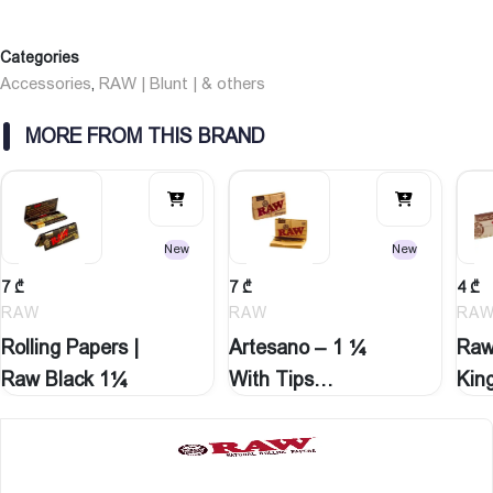
Categories
Accessories
RAW | Blunt | & others
,
MORE FROM THIS BRAND
New
New
7
₾
7
₾
4
₾
RAW
RAW
RA
Rolling Papers |
Artesano – 1 ¼
Raw
Raw Black 1¼
With Tips…
Kin