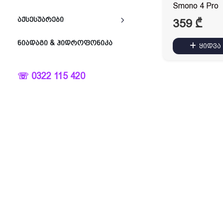
Smono 4 Pro
ᲐᲥᲡᲔᲡᲣᲐᲠᲔᲑᲘ
359
₾
ᲜᲘᲐᲓᲐᲒᲘ & ᲰᲘᲓᲠᲝᲤᲝᲜᲘᲙᲐ
ყიდვა
☏ 0322 115 420