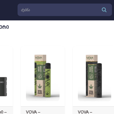
ᲔᲠᲘ
ი –
VOVA –
VOVA –