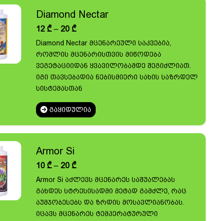
Diamond Nectar
Price
12
₾
–
20
₾
range:
Diamond Nectar მცენარეული საკვებია,
12 ₾
რომლის მცენარისთვის მიწოდება
through
20 ₾
ვეგეტაციიდან ყვავილობამდე შეგიძლიათ.
იგი თავსებადია ნებისმიერი სახის საზრდელ
სისტემასთან
ᲒᲐᲧᲘᲓᲣᲚᲘᲐ
Armor Si
Price
10
₾
–
20
₾
range:
Armor Si აძლევს მცენარეს საშუალებას
10 ₾
გახდეს სტრესისადმი მეტად გამძლე, რაც
through
20 ₾
აუმჯობესებს და ზრდის მოსავლიანობას.
იცავს მცენარეს ტემპერატურული