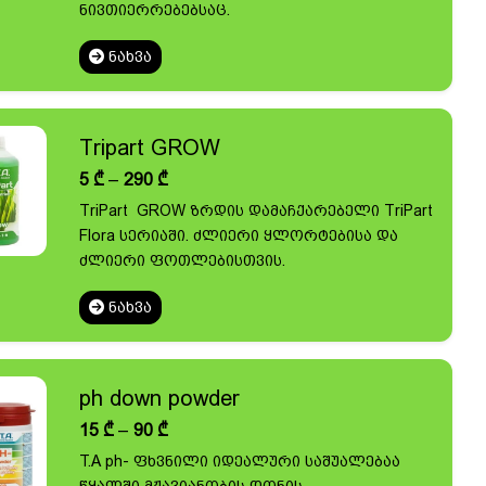
ნივთიერრებებსაც.
ᲜᲐᲮᲕᲐ
Tripart GROW
Price
5
₾
–
290
₾
range:
TriPart GROW ზრდის დამაჩქარებელი TriPart
5 ₾
Flora სერიაში. ძლიერი ყლორტებისა და
through
290 ₾
ძლიერი ფოთლებისთვის.
ᲜᲐᲮᲕᲐ
ph down powder
Price
15
₾
–
90
₾
range:
T.A ph- ფხვნილი იდეალური საშუალებაა
15 ₾