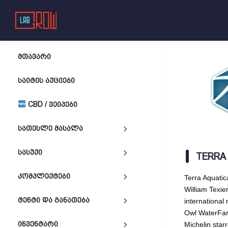
ᲛᲗᲐᲕᲐᲠᲘ
ᲡᲐᲘᲢᲘᲡ ᲐᲥᲪᲘᲔᲑᲘ
CBD / ᲕᲔᲘᲞᲔᲑᲘ
ᲡᲐᲗᲔᲡᲚᲔ ᲛᲐᲡᲐᲚᲐ
ᲡᲐᲡᲣᲥᲘ
TERRA
ᲙᲝᲛᲞᲚᲔᲥᲢᲔᲑᲘ
Terra Aquatic
William Texie
ᲢᲔᲜᲢᲘ ᲓᲐ ᲒᲐᲜᲐᲗᲔᲑᲐ
international 
Owl WaterFar
ᲘᲜᲕᲔᲜᲢᲐᲠᲘ
Michelin star