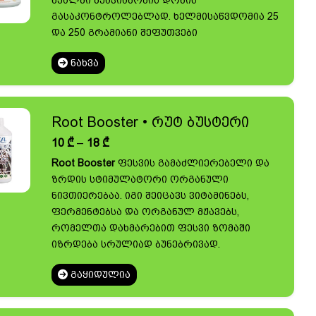
წყალში მჟავიანობის დონის
through
90 ₾
გასაკონტროლებლად. ხელმისაწვდომია 25
და 250 გრამიანი შეფუთვები
ᲜᲐᲮᲕᲐ
Root Booster • რუტ ბუსტერი
Price
10
₾
–
18
₾
range:
Root Booster
ფესვის გამაძლიერებელი და
10 ₾
ზრდის სტიმულატორი ორგანული
through
18 ₾
ნივთიერებაა. იგი შეიცავს ვიტამინებს,
ფერმენტებსა და ორგანულ მჟავებს,
რომელთა დახმარებით ფესვი ზომაში
იზრდება სრულიად ბუნებრივად.
ᲒᲐᲧᲘᲓᲣᲚᲘᲐ