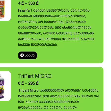
Price
4
₾
–
333
₾
range:
FinalPart გვიანი ყვავილობის პერიოდის
4 ₾
საკვები ნივთიერება/სტიმულატორია,
through
333 ₾
რომელიც არ საჭიროებს დამატებით
გამაძლიერებლებს. იგი ახანგრძლივებს
ყვავილობას, ზრდის ნაყოფის წარმოების
აქტივობას და აშორებს მცენარეს ზედმეტ
საკვებ ნივთიერებებს.
ᲜᲐᲮᲕᲐ
TriPart MICRO
Price
6
₾
–
295
₾
range:
Tripart Micro „სამშენებლო ბლოკის“ სისტემის
6 ₾
საფუძველია. იგი უზრუნველყოფს მიკრო და
through
295 ₾
სუბ-მიკრო საკვები ნივთიერებით
მომარაგებას და აწვდის მაკრო-