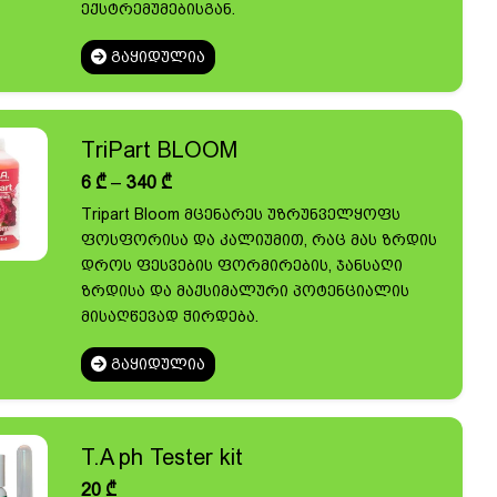
ექსტრემუმებისგან.
ᲒᲐᲧᲘᲓᲣᲚᲘᲐ
TriPart BLOOM
Price
6
₾
–
340
₾
range:
Tripart Bloom მცენარეს უზრუნველყოფს
6 ₾
ფოსფორისა და კალიუმით, რაც მას ზრდის
through
340 ₾
დროს ფესვების ფორმირების, ჯანსაღი
ზრდისა და მაქსიმალური პოტენციალის
მისაღწევად ჭირდება.
ᲒᲐᲧᲘᲓᲣᲚᲘᲐ
T.A ph Tester kit
20
₾