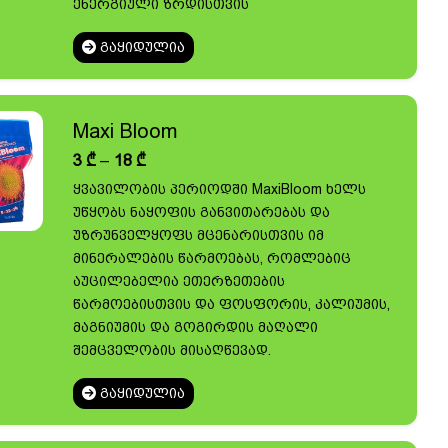
ენერგიული ზრდისთვის
ᲒᲐᲧᲘᲓᲣᲚᲘᲐ
Maxi Bloom
Price
3
₾
–
18
₾
range:
ყვავილობის პერიოდში MaxiBloom ხელს
3 ₾
უწყობს ნაყოფის განვითარებას და
through
18 ₾
უზრუნველყოფს მცენარისთვის იმ
მინერალების წარმოებას, რომლებიც
აუცილებელია ეთერზეთების
წარმოებისთვის და ფოსფორის, კალიუმის,
მაგნიუმის და გოგირდის მაღალი
შემცველობის მისაღწევად.
ᲒᲐᲧᲘᲓᲣᲚᲘᲐ