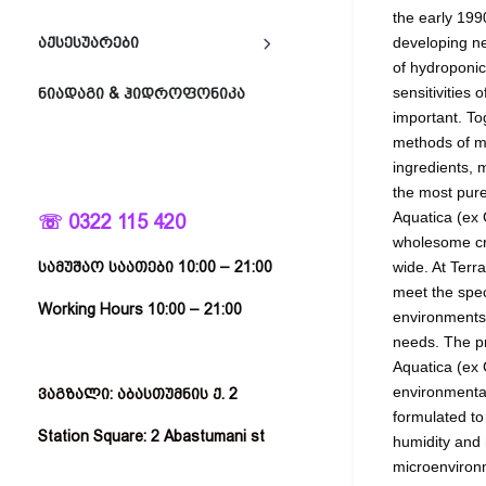
the early 199
developing n
ᲐᲥᲡᲔᲡᲣᲐᲠᲔᲑᲘ
of hydroponic
sensitivities
ᲜᲘᲐᲓᲐᲒᲘ & ᲰᲘᲓᲠᲝᲤᲝᲜᲘᲙᲐ
important. T
methods of mo
ingredients,
the most pure
Aquatica (ex
☏ 0322 115 420
wholesome cro
wide. At Terr
სამუშაო საათები 10:00 – 21:00
meet the spec
Working Hours 10:00 – 21:00
environments 
needs. The pr
Aquatica (ex
environmental
ვაგზალი: აბასთუმნის ქ. 2
formulated to
Station Square: 2 Abastumani st
humidity and
microenvironm