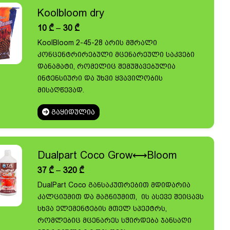
Koolbloom dry
Price
10
₾
–
30
₾
range:
KoolBloom 2-45-28 არის მშრალი
10 ₾
კონცენტრირებული მცენარეული საკვები
through
30 ₾
დანამატი, რომელიც შემუშავებულია
ინტენსიური და უხვი ყვავილობის
მისაღწევად.
ᲒᲐᲧᲘᲓᲣᲚᲘᲐ
Dualpart Coco Grow⟷Bloom
Price
37
₾
–
320
₾
range:
DualPart Coco განსაკუთრებით მდიდარია
37 ₾
კალციუმით და მაგნიუმით, ის ასევე შეიცავს
through
320 ₾
სხვა ელემენტების მთელ სპექტრს,
რომლებიც მცენარეს სჭირდება ჯანსაღი