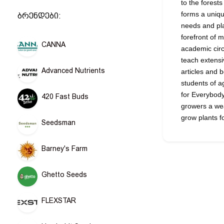
to the forest
forms a uniqu
ბრენდები:
needs and pla
forefront of 
CANNA
academic circ
teach extensi
Advanced Nutrients
articles and 
students of a
for Everybody
420 Fast Buds
growers a we
grow plants f
Seedsman
Barney's Farm
Ghetto Seeds
FLEXSTAR