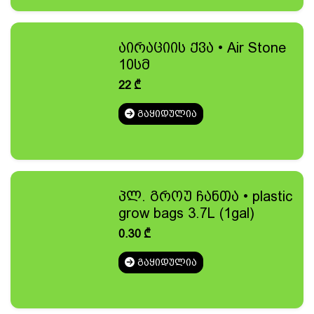
აირაციის ქვა • Air Stone
10სმ
22
₾
ᲒᲐᲧᲘᲓᲣᲚᲘᲐ
პლ. გროუ ჩანთა • plastic
grow bags 3.7L (1gal)
0.30
₾
ᲒᲐᲧᲘᲓᲣᲚᲘᲐ