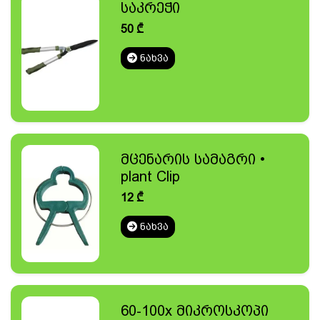
საკრეჭი
50
₾
ᲜᲐᲮᲕᲐ
მცენარის სამაგრი •
plant Clip
12
₾
ᲜᲐᲮᲕᲐ
60-100x მიკროსკოპი