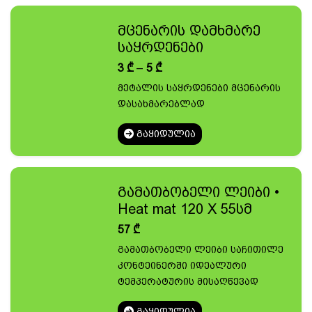
მცენარის დამხმარე
საყრდენები
Price
3
₾
–
5
₾
range:
მეტალის საყრდენები მცენარის
3 ₾
დასახმარებლად
through
5 ₾
ᲒᲐᲧᲘᲓᲣᲚᲘᲐ
გამათბობელი ლეიბი •
Heat mat 120 X 55სმ
57
₾
გამათბობელი ლეიბი საჩითილე
კონტეინერში იდეალური
ტემპერატურის მისაღწევად
ᲒᲐᲧᲘᲓᲣᲚᲘᲐ