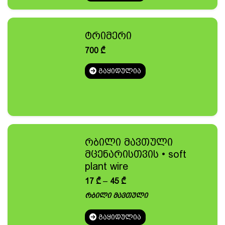
ტრიმერი
700
₾
ᲒᲐᲧᲘᲓᲣᲚᲘᲐ
რბილი მავთული
მცენარისთვის • soft
plant wire
Price
17
₾
–
45
₾
range:
რბილი მავთული
17 ₾
through
ᲒᲐᲧᲘᲓᲣᲚᲘᲐ
45 ₾