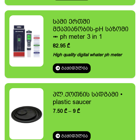
სამი ერთში
მჟავიანობის-pH საზომი
⥈ ph meter 3 in 1
82.95
₾
High quality digital whater ph meter
ᲒᲐᲧᲘᲓᲣᲚᲘᲐ
პლ.ქოთნის სადგამი •
plastic saucer
Price
7.50
₾
–
9
₾
range:
7.50 ₾
through
9 ₾
ᲒᲐᲧᲘᲓᲣᲚᲘᲐ