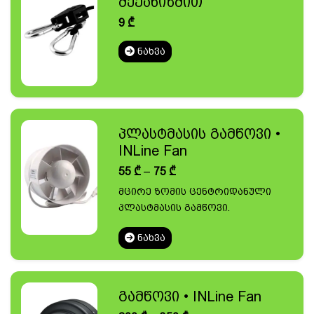
მექანიზმით
9
₾
ᲜᲐᲮᲕᲐ
პლასტმასის გამწოვი •
INLine Fan
Price
55
₾
–
75
₾
range:
მცირე ზომის ცენტრიდანული
55 ₾
პლასტმასის გამწოვი.
through
75 ₾
ᲜᲐᲮᲕᲐ
გამწოვი • INLine Fan