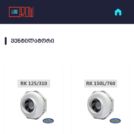
ᲕᲔᲜᲢᲘᲚᲐᲢᲝᲠᲘ