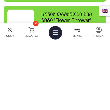
სუნის დამხშობი ზიპ-
ბეგი 'Flower Thrower'
0
100x150 მმ
12
₾
აქცია
კალათა
ძებნა
შესვლა
ᲜᲐᲮᲕᲐ
0
₾
ჯამი:
მიმოხილვა
Telegram Chat
გასახვევი ლანგარი Hit-
Dogs
მიმდინარე შეკვეთა
თქვენი შეკვეთის სტატუსი:
20
₾
ᲜᲐᲮᲕᲐ
პერსონალური ინფორმაცია
შეკვეთების ისტორია
თქვენი მისამართები