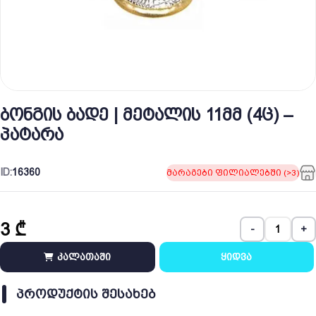
ბონგის ბადე | მეტალის 11მმ (4ც) –
პატარა
ID:
16360
მარაგები ფილიალებში (>3)
3
₾
-
+
კალათაში
ყიდვა
ᲞᲠᲝᲓᲣᲥᲢᲘᲡ ᲨᲔᲡᲐᲮᲔᲑ