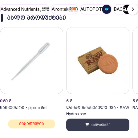
Advanced Nutrients
Airontek
AUTOPOT
BAC
B
ᲐᲮᲚᲝ ᲞᲠᲝᲓᲣᲥᲢᲔᲑᲘ
0.50
₾
6
₾
5
საწვეთური • pipette 5ml
დამატენიანებელი ქვა • RAW
RA
Hydrostone
გაყიდულია
კალათაში