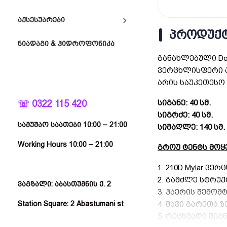
ᲐᲥᲡᲔᲡᲣᲐᲠᲔᲑᲘ
ᲞᲠᲝᲓᲣᲥᲢ
ᲜᲘᲐᲓᲐᲒᲘ & ᲰᲘᲓᲠᲝᲤᲝᲜᲘᲙᲐ
განახლებული Do
ვერცხლისფერი 
არის საუკეთესო მ
სიგანე: 40 სმ.
☏ 0322 115 420
სიგრძე: 40 სმ.
სამუშაო საათები 10:00 – 21:00
სიმაღლე: 140 სმ.
Working Hours 10:00 – 21:00
გროუ ტენტს მოყ
1. 210D Mylar ვე
2. გამძლე სტრუქ
ვაგზალი: აბასთუმნის ქ. 2
3. ჰაერის შემომ
4. შავი გარეთა 
Station Square: 2 Abastumani st
5. რეცხვადი ში