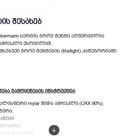
ᲘᲡ ᲨᲔᲡᲐᲮᲔᲑ
bermann სერიის გროუ ტენტი აღჭურვილია
ამრეკლი ქსოვილით.
სუბუქი გროუ ტენტების (lite/light) კატეგორიაში.
ვება გამოყენების ინსტრუქცია
რცხლისფერი mylar შიდა ამრეკლი (CRX 90%);
ტურა;
ტანები
ზედაპირი
გნითა ქსოვილი