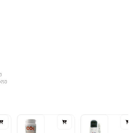
უ
როუ