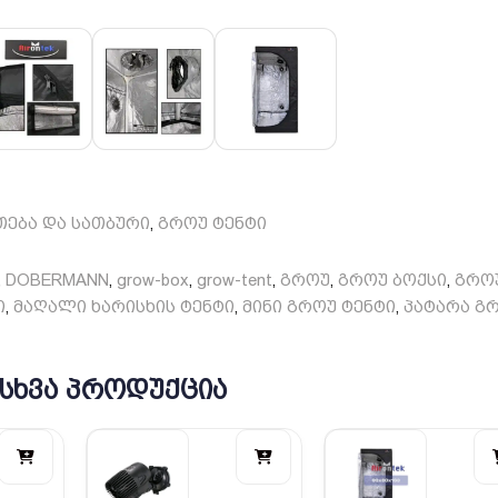
არდაჭერა
მასის კუთხეები
თეთრი
n Tents
თება და სათბური
გროუ ტენტი
,
DOBERMANN
grow-box
grow-tent
გროუ
გროუ ბოქსი
გრო
,
,
,
,
,
,
ი
მაღალი ხარისხის ტენტი
მინი გროუ ტენტი
პატარა გ
,
,
,
 ᲡᲮᲕᲐ ᲞᲠᲝᲓᲣᲥᲪᲘᲐ