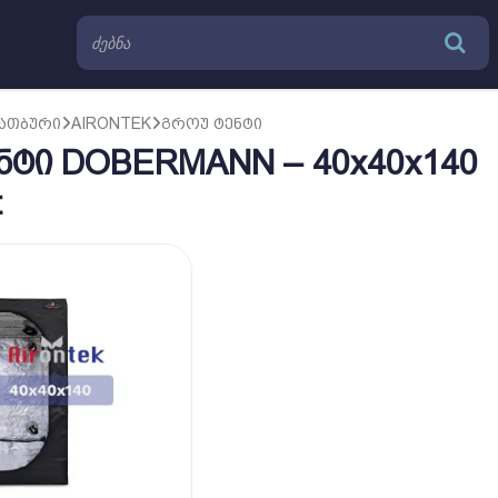
ᲡᲐᲗᲑᲣᲠᲘ
AIRONTEK
ᲒᲠᲝᲣ ᲢᲔᲜᲢᲘ
ნტი DOBERMANN – 40x40x140
t