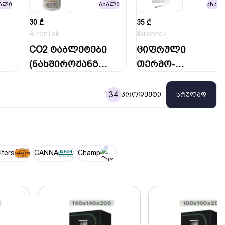
ალი
ახალი
ახალ
30
₾
35
₾
Airontek
Airontek
CO2 ტაბლეტები
ციფრული
(ნახშიროჟანგი)
თერმო-
| CO2 TABS…
ჰიგრომეტრი
34
პროდუქტი
სრულად
lters
CANNA
Champ