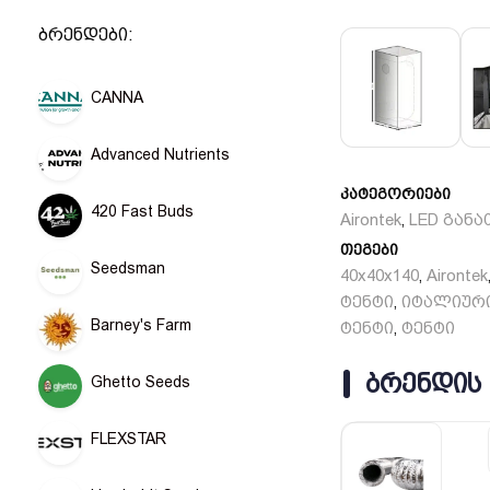
6. განათების მხ
7. გამძლე პლასტ
ბრენდები:
ფერი: შავი და 
CANNA
ბრენდი: Doberman
წონა: 6.5 კგ.
Advanced Nutrients
კატეგორიები
420 Fast Buds
Airontek
LED განა
,
თეგები
Seedsman
40x40x140
Airontek
,
ტენტი
იტალიურ
,
Barney's Farm
ტენტი
ტენტი
,
ᲑᲠᲔᲜᲓᲘᲡ
Ghetto Seeds
FLEXSTAR