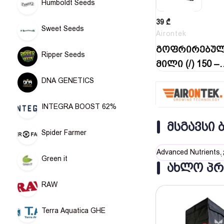
Humboldt Seeds
39
₾
Sweet Seeds
Airontek
გოფრირებუ
Ripper Seeds
მილი (/) 150 –
5…
DNA GENETICS
INTEGRA BOOST 62%
ᲛᲡᲒᲐᲕᲡᲘ 
Spider Farmer
Advanced Nutrients
Green it
ᲐᲮᲚᲝ ᲞᲠ
RAW
Terra Aquatica GHE