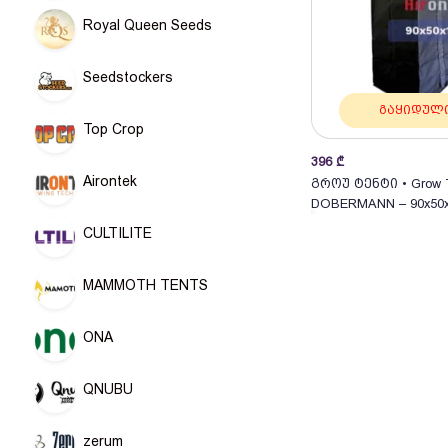
Royal Queen Seeds
Seedstockers
გაყიდულ
Top Crop
396
₾
Airontek
გროუ ტენტი • Grow T
DOBERMANN – 90x50x
Tent
CULTILITE
MAMMOTH TENTS
ONA
QNUBU
zerum