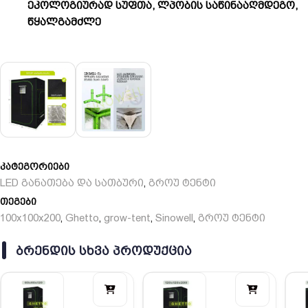
ეკოლოგიურად სუფთა, ლპობის საწინააღმდეგო,
წყალგამძლე
კატეგორიები
LED განათება და სათბური
გროუ ტენტი
,
თეგები
100x100x200
Ghetto
grow-tent
Sinowell
გროუ ტენტი
,
,
,
,
ᲑᲠᲔᲜᲓᲘᲡ ᲡᲮᲕᲐ ᲞᲠᲝᲓᲣᲥᲪᲘᲐ