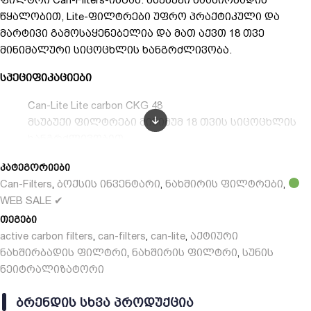
წყალობით, Lite-ფილტრები უფრო პრაქტიკული და
მარტივი გამოსაყენებელია და მათ აქვთ 18 თვე
მინიმალური სიცოცხლის ხანგრძლივობა.
სპეციფიკაციები
Can-Lite Lite carbon CKG 48
მსუბუქი ფილტრები მინიმუმ 18 თვის სიცოცხლის
ხანგრძლივობით
ადვილად დასამუშავებელი და დასამონტაჟებელი
კატეგორიები
მაქსიმალური ტევადობა Can-Lite 2000 მ3/სთ
Can-Filters
ბოქსის ინვენტარი
ნახშირის ფილტრები
,
,
,
ორიგინალური ბადის ნიმუში ჰაერის ეფექტური
WEB SALE ✔
ნაკადისთვის
თეგები
მრავალშრიანი წინასწარი ფილტრი ნახშირბადის
active carbon filters
can-filters
can-lite
აქტიური
,
,
,
უკეთესი დაცვისთვის
ნახშირბადის ფილტრი
ნახშირის ფილტრი
სუნის
,
,
ყველაზე მეტი გააქტიურებული ნახშირბადი სმ2-ზე
ნეიტრალიზატორი
უკეთესი ადსორბციისთვის
ᲑᲠᲔᲜᲓᲘᲡ ᲡᲮᲕᲐ ᲞᲠᲝᲓᲣᲥᲪᲘᲐ