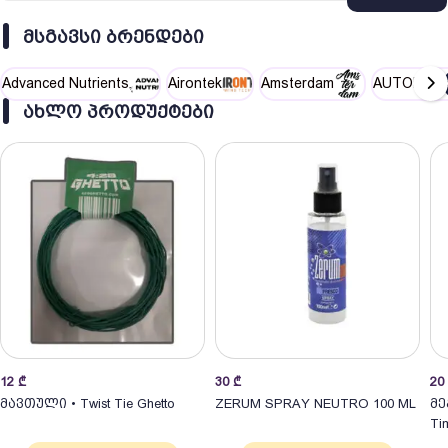
answer.
ᲛᲡᲒᲐᲕᲡᲘ ᲑᲠᲔᲜᲓᲔᲑᲘ
Advanced Nutrients
Airontek
Amsterdam
AUTOPOT
ᲐᲮᲚᲝ ᲞᲠᲝᲓᲣᲥᲢᲔᲑᲘ
12
₾
30
₾
20
მავთული • Twist Tie Ghetto
ZERUM SPRAY NEUTRO 100 ML
მე
Ti