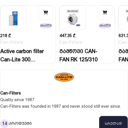
ახალი
ახალი
218
₾
447.35
₾
631.
Can-Filters
Can-Filters
Can-
Active carbon filter
გამწოვი CAN-
გამ
Can-Lite 300
FAN RK 125/310
FAN
M3H…
Can-Filters
Quality since 1987
Can-Filters was founded in 1987 and never stood still ever since.
We operate in a market where technology, product reliability and high
expectations keep us on our toes and give us a chance to
14
პროდუქტი
სრულად
distinguish ourselves. What ever the question is Can-Filters has the