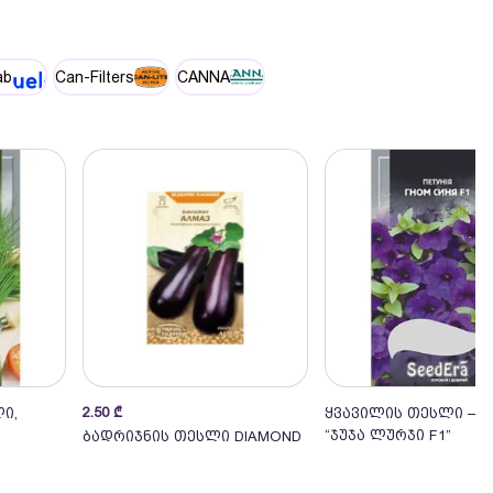
ab
Can-Filters
CANNA
2.50
₾
ი,
ყვავილის თესლი – პ
ი
კალათაში
კალათაში
“ჯუჯა ლურჯი F1”
ბადრიჯნის თესლი DIAMOND