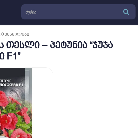
Ი
ᲧᲕᲐᲕᲘᲚᲔᲑᲘ
 თესლი – პეტუნია “ჯუჯა
 F1”