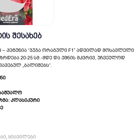
ᲘᲡ ᲨᲔᲡᲐᲮᲔᲑ
 – პეტუნია “ჯუჯა ორაგული F1” ადვილად მოსავლელი
იზრდება 20-25 სმ.-მდე და ქმნის მკვრივ, უჩვეულოდ
ავებულ „ბალიშებს“.
ნი
 საშუალო
მა: კლასიკური
ზე
ბი
ყვავილები
,