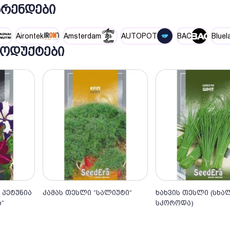
ᲑᲠᲔᲜᲓᲔᲑᲘ
Airontek
Amsterdam
AUTOPOT
BAC
Bluel
ᲝᲓᲣᲥᲢᲔᲑᲘ
 პეტუნია
კამას თესლი “სალიუტი”
ხახვის თესლი (სხალ
ში
კალათაში
კალათაშ
”
სკოროდა)