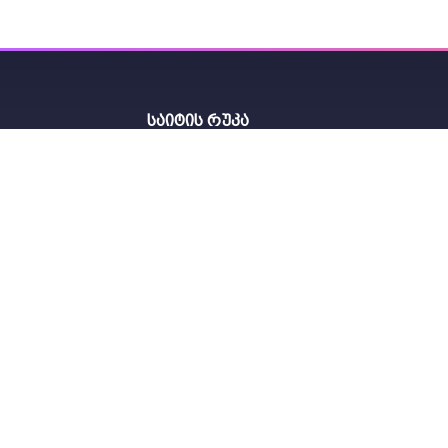
საიტის რუკა
-
+
კალათაში
ჩემი პროფილი
კალათა
მიწა-წყალი
სასუქი
Telegram Chat
ინვენტარი
ნახშირის
ფილტრი
გროუ ტენტი
საიტის აქციები
განათება
ჰიდროფონიკა