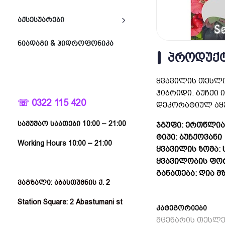
ᲐᲥᲡᲔᲡᲣᲐᲠᲔᲑᲘ
ᲜᲘᲐᲓᲐᲒᲘ & ᲰᲘᲓᲠᲝᲤᲝᲜᲘᲙᲐ
ᲞᲠᲝᲓᲣᲥᲢ
ყვავილის თესლი
ჰიბრიდი. ბუჩქი 
☏ 0322 115 420
დეკორატიულ აყვ
სამუშაო საათები 10:00 – 21:00
ჯგუფი: ერთწლია
ტიპი: ბუჩქოვანი
Working Hours 10:00 – 21:00
ყვავილის ზომა:
ყვავილობის ფორ
განათება: ღია მ
ვაგზალი: აბასთუმნის ქ. 2
Station Square: 2 Abastumani st
კატეგორიები
მცენარის თესლე