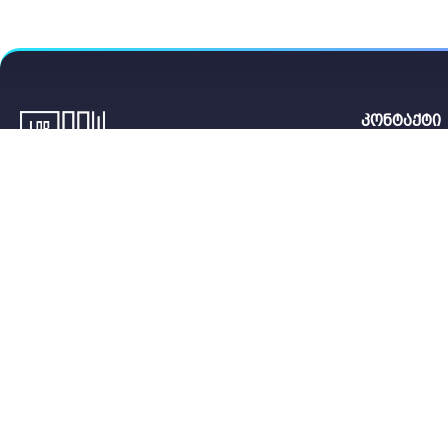
Milwaukee
SINOWELL
კონტაქტი
Superplant
საყვარელი მცენარისთვის
All authors GE
მიმოხილვა
თბილისი.
წესები და პირობები
0322 115-
ჩემი პროფილი
პერსონალური ინფორმაცია
შეკვეთების ისტორია
თქვენი მისამართები