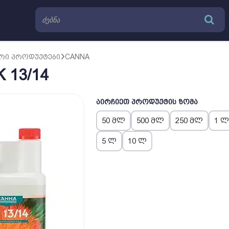
ᲠᲘ ᲞᲠᲝᲓᲣᲥᲢᲔᲑᲘ
CANNA
 13/14
აირჩიეთ პროდუქტის ზომა
50 მლ
500 მლ
250 მლ
1 
5 ლ
10 ლ