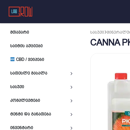
ᲛᲗᲐᲕᲐᲠᲘ
ᲡᲐᲡᲣᲥᲘ
ᲛᲘᲜᲔᲠᲐᲚᲣ
CANNA PK
ᲡᲐᲘᲢᲘᲡ ᲐᲥᲪᲘᲔᲑᲘ
CBD / ᲕᲔᲘᲞᲔᲑᲘ
ᲡᲐᲗᲔᲡᲚᲔ ᲛᲐᲡᲐᲚᲐ
ᲡᲐᲡᲣᲥᲘ
ᲙᲝᲛᲞᲚᲔᲥᲢᲔᲑᲘ
ᲢᲔᲜᲢᲘ ᲓᲐ ᲒᲐᲜᲐᲗᲔᲑᲐ
ᲘᲜᲕᲔᲜᲢᲐᲠᲘ