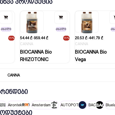
 ᲡᲮᲕᲐ ᲞᲠᲝᲓᲣᲥᲪᲘᲐ
ახალი
ახალი
ახ
54.44
₾
-
959.44
₾
20.53
₾
-
441.79
₾
15%
15%
CANNA
CANNA
BIOCANNA Bio
BIOCANNA Bio
RHIZOTONIC
Vega
CANNA
ᲑᲠᲔᲜᲓᲔᲑᲘ
Airontek
Amsterdam
AUTOPOT
BAC
Bluel
ᲝᲓᲣᲥᲢᲔᲑᲘ