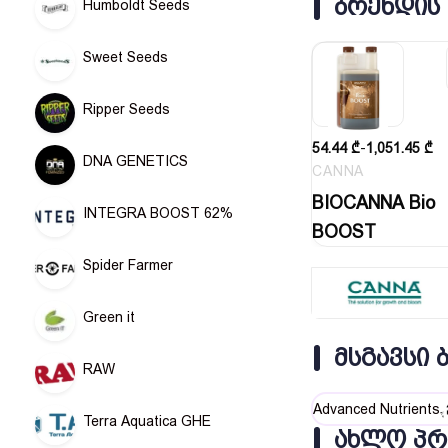
ᲑᲠᲔᲜᲓᲘᲡ
Humboldt Seeds
Sweet Seeds
Ripper Seeds
54.44
₾
-
1,051.45
₾
DNA GENETICS
CANNA
BIOCANNA Bio
INTEGRA BOOST 62%
BOOST
Spider Farmer
Green it
ᲛᲡᲒᲐᲕᲡᲘ 
RAW
Advanced Nutrients
Terra Aquatica GHE
ᲐᲮᲚᲝ ᲞᲠ