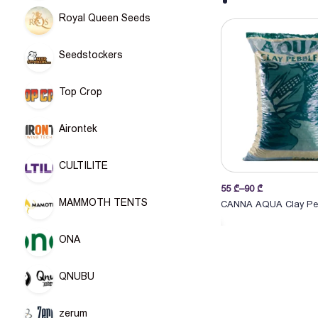
Royal Queen Seeds
Seedstockers
Top Crop
Airontek
CULTILITE
Price
55
₾
–
90
₾
არჩევა
MAMMOTH TENTS
range:
CANNA AQUA Clay Pe
55 ₾
through
ONA
90 ₾
QNUBU
zerum