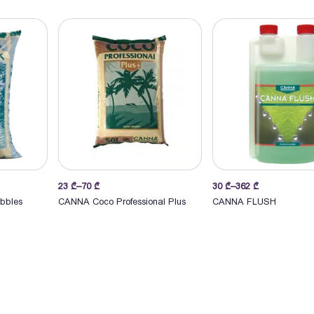
Price
Price
23
₾
–
70
₾
30
₾
–
362
₾
არჩევა
არჩევა
range:
range:
bbles
CANNA Coco Professional Plus
CANNA FLUSH
23 ₾
30 ₾
through
through
70 ₾
362 ₾