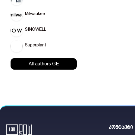
გამოყენების წეს
Milwaukee
კარგად შეა
დაამატეთ 15
SINOWELL
CANNA PK 1
დაწყებიდან
Superplant
მომენტიდან
CANNA-ს სხვა პრ
All authors GE
კონტაქტი