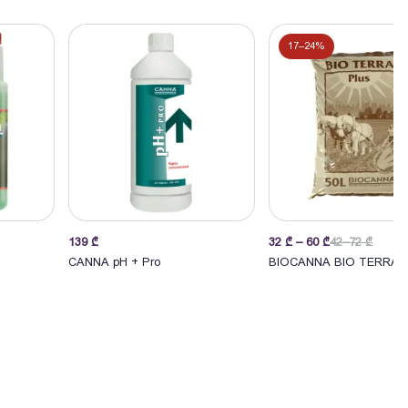
17–24%
139
₾
32
₾
–
60
₾
42–72 ₾
კალათაში
არჩევა
CANNA pH + Pro
BIOCANNA BIO TERRA 