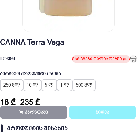
CANNA Terra Vega
ID:
9393
მარაგები ფილიალებში (>3)
აირჩიეთ პროდუქტის ზომა
250 მლ
10 ლ
5 ლ
1 ლ
500 მლ
18
₾
–
235
₾
Price
range:
კალათაში
ყიდვა
18 ₾
through
ᲞᲠᲝᲓᲣᲥᲢᲘᲡ ᲨᲔᲡᲐᲮᲔᲑ
235 ₾