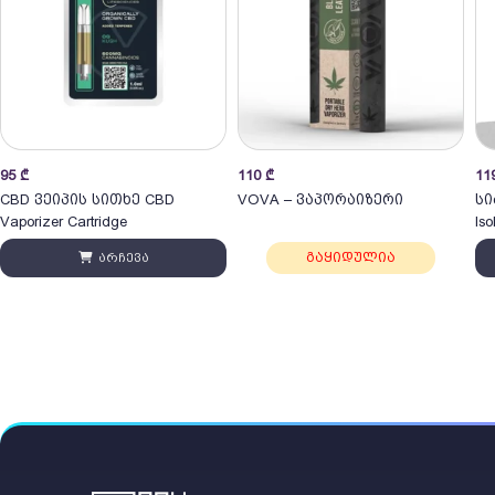
Pri
95
₾
110
₾
11
ran
CBD ვეიპის სითხე CBD
VOVA – ვაპორაიზერი
სი
11
Vaporizer Cartridge
Iso
thr
გაყიდულია
არჩევა
28