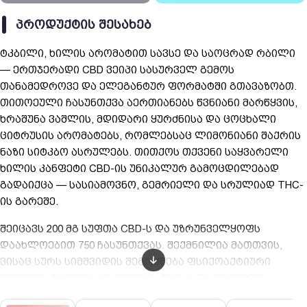
ᲞᲠᲝᲓᲣᲥᲢᲘᲡ ᲨᲔᲡᲐᲮᲔᲑ
ტკბილი, ხილის არომატით სავსე და საოცრად რბილი
— ერთჯერადი CBD ვეიპი სასურველ გემოს
თანამედროვე და ელეგანტურ ფორმატში გთავაზობთ.
თითოეული ჩასუნთქვა აერთიანებს წვნიანი მარწყვის,
ხრაშუნა ვაშლის, მდიდარი ყურძნისა და ცოცხალი
ციტრუსის არომატებს, რომლებსაც ლიმონიანი შაქრის
ნაზი სიტკბო ასრულებს. თითქოს თქვენი საყვარელი
ხილის კანფეტი CBD-ის უნიკალურ გამოცდილებად
გადაიქცა — სასიამოვნო, გემრიელი და სრულიად THC-
ის გარეშე.
შეიცავს 200 მგ სუფთა CBD-ს და უზრუნველყოფს
დაახლოებით 750 ჩასუნთქვას. შექმნილია მათთვის,
ვისაც სურს სიმშვიდის შეგრძნება ფსიქოაქტიური
ეფექტის გარეშე. არ შეიცავს THC-ს და ნიკოტინს —
მხოლოდ პროპილენგლიკოლის (PG), მცენარეული