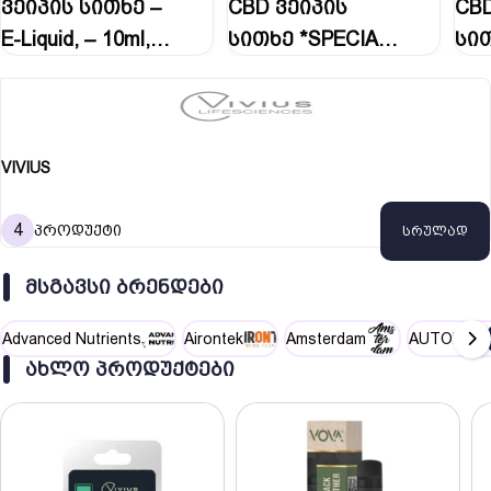
ვეიპის სითხე –
CBD ვეიპის
CBD
E-Liquid, – 10ml,…
სითხე *SPECIAL
სი
EDITION* CBD…
Vapo
VIVIUS
4
პროდუქტი
სრულად
ᲛᲡᲒᲐᲕᲡᲘ ᲑᲠᲔᲜᲓᲔᲑᲘ
Advanced Nutrients
Airontek
Amsterdam
AUTOPOT
ᲐᲮᲚᲝ ᲞᲠᲝᲓᲣᲥᲢᲔᲑᲘ