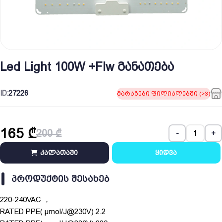
Led Light 100W +Flw განათება
ID:
27226
მარაგები ფილიალებში (>3)
165
₾
200
₾
-
+
Original
Current
price
price
კალათაში
ყიდვა
was:
is:
200 ₾.
165 ₾.
ᲞᲠᲝᲓᲣᲥᲢᲘᲡ ᲨᲔᲡᲐᲮᲔᲑ
220-240VAC ，
RATED PPE( μmol/J@230V) 2.2