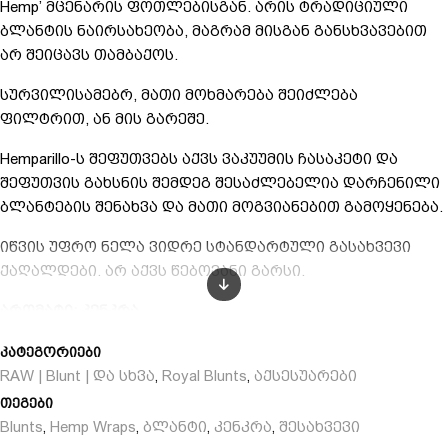
Hemp’ მცენარის ფოთლებისგან. არის ტრადიციული
ბლანტის ნაირსახეობა, მაგრამ მისგან განსხვავებით
არ შეიცავს თამბაქოს.
სურვილისამებრ, მათი მოხმარება შეიძლება
ფილტრით, ან მის გარეშე.
Hemparillo-ს შეფუთვებს აქვს ვაკუუმის ჩასაკეტი და
შეფუთვის გახსნის შემდეგ შესაძლებელია დარჩენილი
ბლანტების შენახვა და მათი მოგვიანებით გამოყენება.
იწვის უფრო ნელა ვიდრე სტანდარტული გასახვევი
ქაღალდები. არ აქვს წებოვანი გარსი.
არომატი: კენკრა
ზომა: King Size
კატეგორიები
დიამეტრი: 110 x 40 მმ
RAW | Blunt | და სხვა
Royal Blunts
აქსესუარები
,
,
მასალა: hemp unbleached
თეგები
ფერი: ყავისფერი
Blunts
Hemp Wraps
ბლანტი
კენკრა
შესახვევი
,
,
,
,
რაოდენობა: 4 ცალი