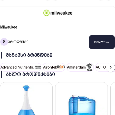
METERS KIT
ობ
PH51…
ცი
კა
Milwaukee
8
პროდუქტი
სრულად
ᲛᲡᲒᲐᲕᲡᲘ ᲑᲠᲔᲜᲓᲔᲑᲘ
Advanced Nutrients
Airontek
Amsterdam
AUTOPOT
ᲐᲮᲚᲝ ᲞᲠᲝᲓᲣᲥᲢᲔᲑᲘ