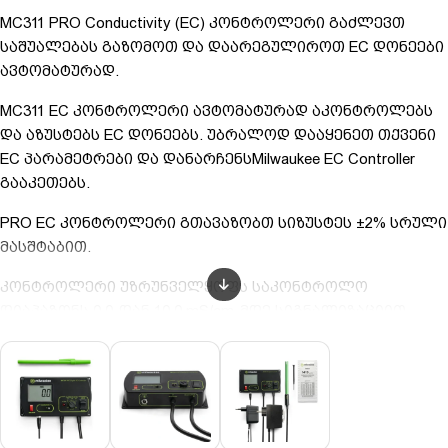
MC311 PRO Conductivity (EC) კონტროლერი გაძლევთ
საშუალებას გაზომოთ და დაარეგულიროთ EC დონეები
ავტომატურად.
MC311 EC კონტროლერი ავტომატურად აკონტროლებს
და აზუსტებს EC დონეებს. უბრალოდ დააყენეთ თქვენი
EC პარამეტრები და დანარჩენსMilwaukee EC Controller
გააკეთებს.
PRO EC კონტროლერი გთავაზობთ სიზუსტეს ±2% სრული
მასშტაბით.
კონტროლერი უზრუნველყოფს საკონტროლო
დიაპაზონს 0.0-დან 10.0 mS/cm-მდე სიგნალიზაციით,
რომელიც აქტიურდება, როდესაც ჩვენებები უფრო
მაღალია ან დაბალია, ვიდრე მითითებული
პარამეტრები.
Milwaukee ასევე გთავაზობთ არჩევით MP810 დოზირების
ტუმბოს.