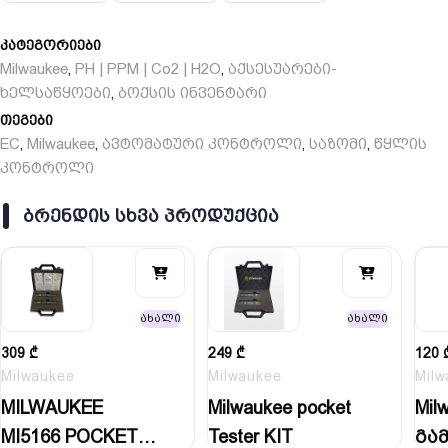
ამ EC კონტროლერს მოყვება სრული სამონტაჟო
კატეგორიები
ნაკრები, ზონდის დამჭერის ჩათვლით.
Milwaukee
PH | PPM | Co2 | H2O
აქსესუარები-
,
,
ხელსაწყოები
ბოქსის ინვენტარი
,
თეგები
EC
Milwaukee
ავტომატური კონტროლი
საზომი
წყლის
,
,
,
,
კონტროლი
ᲑᲠᲔᲜᲓᲘᲡ ᲡᲮᲕᲐ ᲞᲠᲝᲓᲣᲥᲪᲘᲐ
ახალი
ახალი
309
₾
249
₾
120
Milwaukee
Milwaukee
Milw
MILWAUKEE
Milwaukee pocket
Mil
MI5166 POCKET
Tester KIT
გა