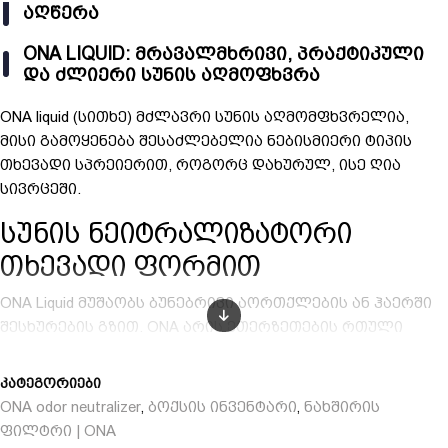
ᲐᲦᲬᲔᲠᲐ
ONA LIQUID: ᲛᲠᲐᲕᲐᲚᲛᲮᲠᲘᲕᲘ, ᲞᲠᲐᲥᲢᲘᲙᲣᲚᲘ
ᲓᲐ ᲫᲚᲘᲔᲠᲘ ᲡᲣᲜᲘᲡ ᲐᲦᲛᲝᲤᲮᲕᲠᲐ
ONA liquid (სითხე) მძლავრი სუნის აღმომფხვრელია,
მისი გამოყენება შესაძლებელია ნებისმიერი ტიპის
თხევადი სპრეიერით, როგორც დახურულ, ისე ღია
სივრცეში.
სუნის ნეიტრალიზატორი
თხევადი ფორმით
ONA Liquid მუშაობს ბუნებრივი აორთქლების ან ჰაერში
შესხურების გზით. ONA არის ეთერზეთების რთული
ფორმულა, სამრეწველო სიძლიერით, მაგრამ
უსაფრთხოა სახლისა და სამუშაო სივრცისთვის. ONA
კატეგორიები
სუნის ნეიტრალიზატორი შეიძლება უსაფრთხოდ
ONA odor neutralizer
ბოქსის ინვენტარი
ნახშირის
,
,
გამოიყენოთ ადამიანებისა და შინაური ცხოველების
ფილტრი | ONA
გარშემო.