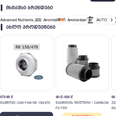
უსიამოვნო სუნია / ჩაასხით ნებისმიერ სპრეის ბოთლში
და გაუშვით ჰაერში.
ᲛᲡᲒᲐᲕᲡᲘ ᲑᲠᲔᲜᲓᲔᲑᲘ
ONA მუშაობს, გარანტირებულია!
Advanced Nutrients
Airontek
Amsterdam
AUTOPOT
ᲐᲮᲚᲝ ᲞᲠᲝᲓᲣᲥᲢᲔᲑᲘ
Price
573.85
₾
90
₾
–
500
₾
90
range:
გამწოვი CAN-FAN RK 150/470
ნახშირის ფილტრი • CARBON
ZE
90 ₾
FILTER
SI
through