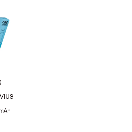
ი
e
IVIUS
0mAh