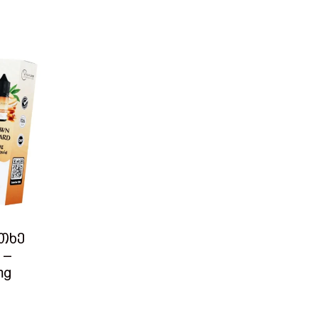
ითხე
 –
mg