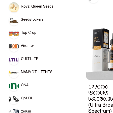
Royal Queen Seeds
Seedstockers
Top Crop
Airontek
CULTILITE
MAMMOTH TENTS
ONA
ულტრა
ფართო
სპექტრის
QNUBU
(Ultra Bro
Spectrum)
zerum