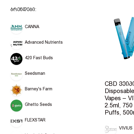
ბრენდები:
CANNA
Advanced Nutrients
420 Fast Buds
Seedsman
CBD ვეიპ
Barney's Farm
Disposabl
Vapes – V
2.5ml, 750
Ghetto Seeds
Puffs, 50
FLEXSTAR
VIVIUS