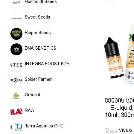
Humboldt Seeds
Sweet Seeds
Ripper Seeds
DNA GENETICS
INTEGRA BOOST 62%
Spider Farmer
Green it
ვეიპის ს
– E-Liquid,
RAW
10ml, 300
Terra Aquatica GHE
VIVIUS