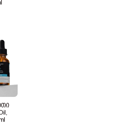
l
ეთი
il,
ml