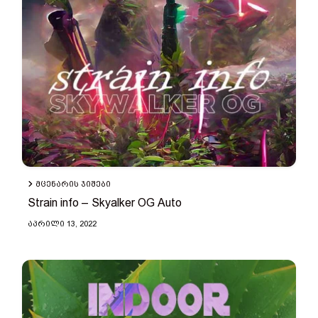
ᲛᲪᲔᲜᲐᲠᲘᲡ ᲯᲘᲨᲔᲑᲘ
Strain info – Skyalker OG Auto
ᲐᲞᲠᲘᲚᲘ 13, 2022