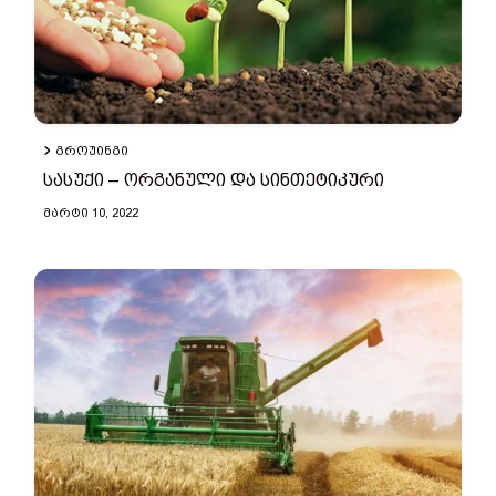
ᲒᲠᲝᲣᲘᲜᲒᲘ
სასუქი – ორგანული და სინთეტიკური
ᲛᲐᲠᲢᲘ 10, 2022