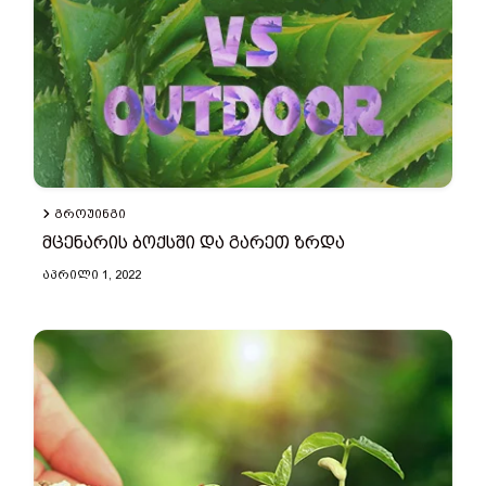
ᲒᲠᲝᲣᲘᲜᲒᲘ
მცენარის ბოქსში და გარეთ ზრდა
ᲐᲞᲠᲘᲚᲘ 1, 2022