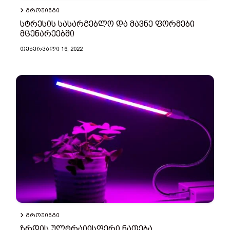
ᲒᲠᲝᲣᲘᲜᲒᲘ
სტრესის სასარგებლო და მავნე ფორმები
მცენარეებში
ᲗᲔᲑᲔᲠᲕᲐᲚᲘ 16, 2022
ᲒᲠᲝᲣᲘᲜᲒᲘ
ზრდის ულტრაიისფერი ნათება