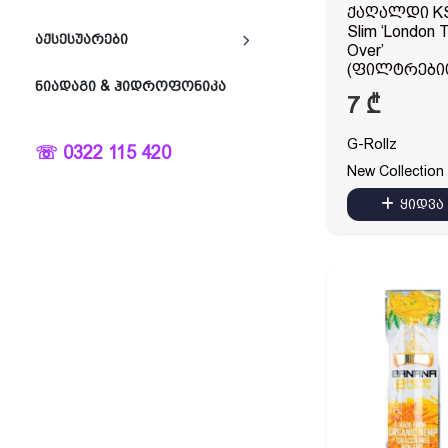
ქაღალდი K
Slim ‘London 
ᲐᲥᲡᲔᲡᲣᲐᲠᲔᲑᲘ
Over’
(ფილტრები
ᲜᲘᲐᲓᲐᲒᲘ & ᲰᲘᲓᲠᲝᲤᲝᲜᲘᲙᲐ
7
₾
G-Rollz
☏ 0322 115 420
New Collection
ყიდვა