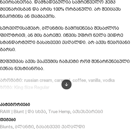
ნაირსახეობა. დამზადებულია სამრეწველო ჰემპ
მცენარისგან და არის 100% ორგანული. არ შეიცავს
ნიკოტინს ან თამბაქოს.
სურვილისამებრ, ბლანტის გამოყენება შესაძლოა
ფილტრით, ან მის გარეშე. იწვის უფრო ნელა ვიდრე
სტანდარტული გასახვევი ქაღალდი. არ აქვს წებოვანი
გარსი.
შეფუთვას აქვს ვაკუუმის ჩამკეტი რომ შენარჩუნებული
იქნას ნესტიანობა.
არომატი: russian cream, caramel, coffee, vanilla, vodka
ზომა: King Size Regular
დიამეტრი: 108 x 53 მმ.
მასალა: organic hemp unbleached, non-GMO
კატეგორიები
ფერი: ყავისფერი
RAW | Blunt | და სხვა
True Hemp
აქსესუარები
,
,
რაოდენობა შეფუთვაში: 2
თეგები
ბრენდი: Royal Blunts
Blunts
ბლანტი
გასახვევი ქაღალდი
,
,