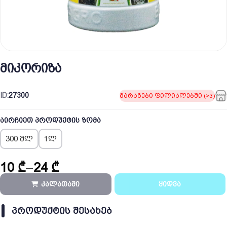
მიკორიზა
ID:
27300
მარაგები ფილიალებში (>3)
აირჩიეთ პროდუქტის ზომა
300 მლ
1ლ
10
₾
–
24
₾
Price
range:
კალათაში
ყიდვა
10 ₾
through
ᲞᲠᲝᲓᲣᲥᲢᲘᲡ ᲨᲔᲡᲐᲮᲔᲑ
24 ₾