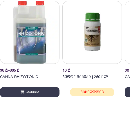
Price
Pri
38
₾
–
865
₾
10
₾
30
range:
ran
CANNA RHIZOTONIC
ჯეოორგანიკი | 250 მლ
CA
38 ₾
30
through
thr
გაყიდულია
არჩევა
865 ₾
36