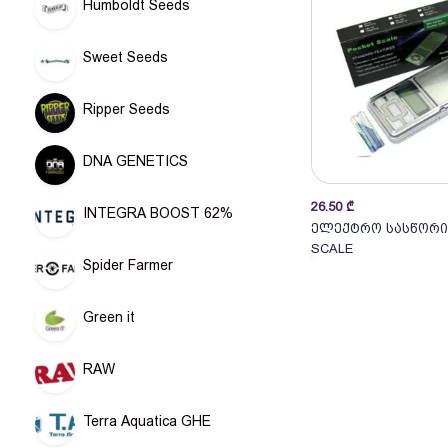
Humboldt Seeds
Sweet Seeds
Ripper Seeds
DNA GENETICS
26.50
₾
INTEGRA BOOST 62%
კალათა
ელექტრო სასწორი 
SCALE
Spider Farmer
Green it
RAW
Terra Aquatica GHE