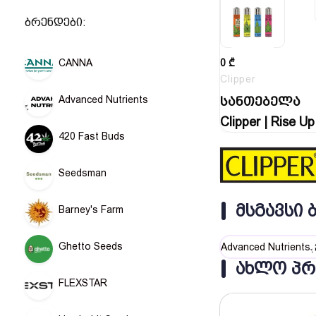
ბრენდები:
CANNA
0
₾
Clipper
Advanced Nutrients
სანთებელა
Clipper | Rise Up
420 Fast Buds
Seedsman
ᲛᲡᲒᲐᲕᲡᲘ 
Barney's Farm
Ghetto Seeds
Advanced Nutrients
ᲐᲮᲚᲝ ᲞᲠ
FLEXSTAR