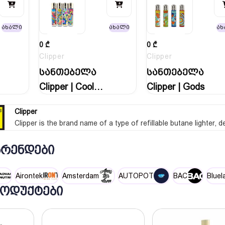
ახალი
ახალი
ახ
0
₾
0
₾
Clipper
Clipper
სანთებელა
სანთებელა
Clipper | Cool
Clipper | Gods
Vibes 3
Clipper
Clipper is the brand name of a type of refillable butane lighter
ᲑᲠᲔᲜᲓᲔᲑᲘ
Airontek
Amsterdam
AUTOPOT
BAC
Bluel
ᲝᲓᲣᲥᲢᲔᲑᲘ