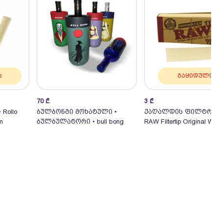
ა
გაყიდულია
70
₾
3
₾
კალათაში
Rollo
ბულბონგი მოხატული •
ქაღალდის ფილტრებ
m
ბულბულატორი • bull bong
RAW Filtertip Original Wi