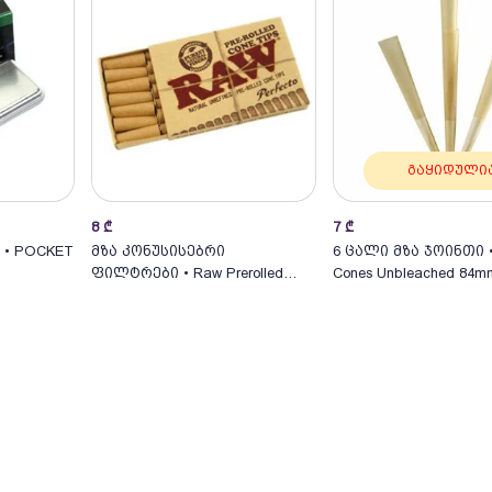
გაყიდული
8
₾
7
₾
ში
კალათაში
• POCKET
მზა კონუსისებრი
6 ცალი მზა ჯოინთი • 
ფილტრები • Raw Prerolled
Cones Unbleached 84m
Cone Tips