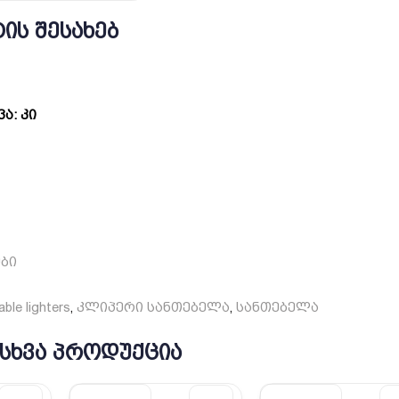
ᲘᲡ ᲨᲔᲡᲐᲮᲔᲑ
ა: კი
ები
lable lighters
კლიპერი სანთებელა
სანთებელა
,
,
 ᲡᲮᲕᲐ ᲞᲠᲝᲓᲣᲥᲪᲘᲐ