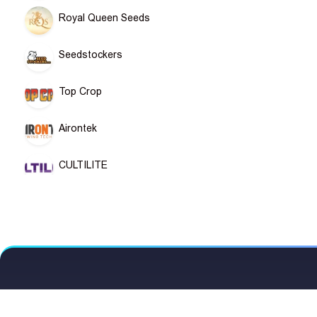
Royal Queen Seeds
Seedstockers
Top Crop
Airontek
CULTILITE
MAMMOTH TENTS
ONA
QNUBU
კონტაქტი
zerum