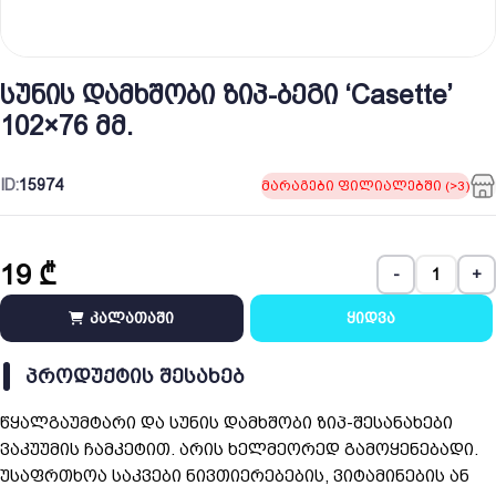
სუნის დამხშობი ზიპ-ბეგი ‘Casette’
102×76 მმ.
ID:
15974
მარაგები ფილიალებში (>3)
19
₾
-
+
კალათაში
ყიდვა
ᲞᲠᲝᲓᲣᲥᲢᲘᲡ ᲨᲔᲡᲐᲮᲔᲑ
წყალგაუმტარი და სუნის დამხშობი ზიპ-შესანახები
ვაკუუმის ჩამკეტით. არის ხელმეორედ გამოყენებადი.
უსაფრთხოა საკვები ნივთიერებების, ვიტამინების ან