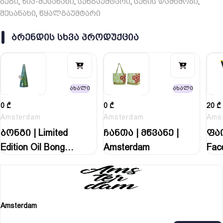
ბეგი
ზიპ-შესანახი
სუნგაუმტარი
სუნის დამხშობი
,
,
,
,
შესანახი
წყალგაუმტარი
,
ᲑᲠᲔᲜᲓᲘᲡ ᲡᲮᲕᲐ ᲞᲠᲝᲓᲣᲥᲪᲘᲐ
ახალი
ახალი
0
₾
0
₾
20
₾
Amsterdam
Amsterdam
Ams
ბონგი | Limited
ჩანთა | მწვანე |
ფაი
Edition Oil Bong…
Amsterdam
Fac
Amsterdam