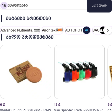
18
პროდუქტი
სრულად
ᲛᲡᲒᲐᲕᲡᲘ ᲑᲠᲔᲜᲓᲔᲑᲘ
Advanced Nutrients
Airontek
AUTOPOT
BAC
B
ᲐᲮᲚᲝ ᲞᲠᲝᲓᲣᲥᲢᲔᲑᲘ
6
₾
13
₾
8
დამატენიანებელი ქვა • RAW
Mini Sparkler Torch სანთებელა
მზ