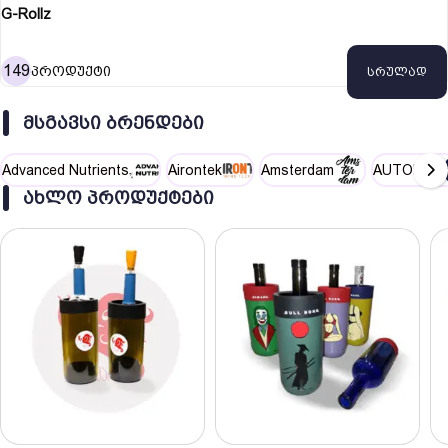
G-Rollz
149
პროდუქტი
სრულად
ᲛᲡᲒᲐᲕᲡᲘ ᲑᲠᲔᲜᲓᲔᲑᲘ
Advanced Nutrients
Airontek
Amsterdam
AUTOPOT
ᲐᲮᲚᲝ ᲞᲠᲝᲓᲣᲥᲢᲔᲑᲘ