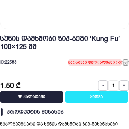
სუნის დამხშობი ზიპ-ბეგი ‘Kung Fu’
100×125 მმ
ID:
22583
მარაგები ფილიალებში (>3)
1.50
₾
-
+
კალათაში
ყიდვა
ᲞᲠᲝᲓᲣᲥᲢᲘᲡ ᲨᲔᲡᲐᲮᲔᲑ
წყალგაუმტარი და სუნის დამხშობი ზიპ-შესანახები