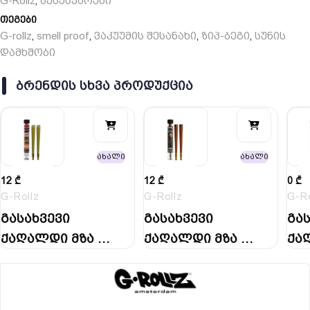
G-Rollz
აქსესუარები
,
თეგები
G-rollz
smell proof
ვაკუუმის შესანახი
ზიპ-ბეგი
სუნის
,
,
,
,
დამხშობი
ᲑᲠᲔᲜᲓᲘᲡ ᲡᲮᲕᲐ ᲞᲠᲝᲓᲣᲥᲪᲘᲐ
ახალი
ახალი
12
₾
12
₾
0
₾
G-Rollz
G-Rollz
G-Ro
გასახვევი
გასახვევი
გა
ქაღალდი მზა |
ქაღალდი მზა |
ქა
Blunt Cones…
Blunt Cones…
Blu