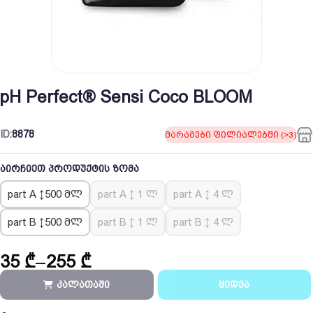
pH Perfect® Sensi Coco BLOOM
ID:
8878
მარაგები ფილიალებში (>3)
აირჩიეთ პროდუქტის ზომა
part A ↕500 მლ
part A ↕ 1 ლ
part A ↕ 4 ლ
part B ↕500 მლ
part B ↕ 1 ლ
part B ↕ 4 ლ
35
₾
–
255
₾
Price
range:
კალათაში
ყიდვა
35 ₾