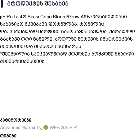
through
ᲞᲠᲝᲓᲣᲥᲢᲘᲡ ᲨᲔᲡᲐᲮᲔᲑ
255 ₾
pH Perfect® Sensi Coco Bloom/Grow A&B ორნაწილიანი
საბაზისო მკვებავი ფორმულაა, რომელიც
დაუჯერებლად მარტივი გამოსაყენებელია. უბრალოდ
გააზავე ორი ნაწილი, ბოთლზე შერევის ინსტრუქციის
მიხედვით და მიაწოდე მცენარეს.
*შექმნილია სპეციალურად ქოქოსის ბოჭკოში მზარდი
მცენარეებისთვის.
კატეგორიები
Advanced Nutrients
WEB SALE ✔
,
თეგები