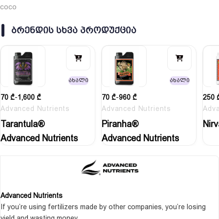
coco
ᲑᲠᲔᲜᲓᲘᲡ ᲡᲮᲕᲐ ᲞᲠᲝᲓᲣᲥᲪᲘᲐ
ახალი
ახალი
70
₾
-
1,600
₾
70
₾
-
960
₾
250
Advanced Nutrients
Advanced Nutrients
Adva
Tarantula®
Piranha®
Nir
Advanced Nutrients
Advanced Nutrients
Advanced Nutrients
If you’re using fertilizers made by other companies, you’re losing
yield and wasting money.