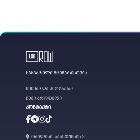
საყვარელი მცენარისთვის
წესები და პირობები
ჩემი პროფილი
კონტაქტი
თბილისი. აბასთუმნის 2