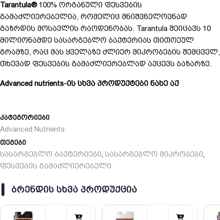
Tarantula®
100% ორგანული ფესვების
გამაძლიერებელია, რომელიც მნიშვნელოვნად
გაზრდის მოსავლის რაოდენობას. Tarantula შეიცავს 10
მილიონამდე სასარგებლო ბაქტერიას თითოეულ
გრამზე, რაც მას ყველაზე ძლიერ მიკრობების შემცველ,
თხევად ფესვების გამაძლიერებლად აქცევს ბაზარზე.
Advanced nutrients-ის სხვა პროდუქტები ნახე აქ
კატეგორიები
Advanced Nutrients
თეგები
სასარგებლო ბაქტერიები
სასარგებლო მიკრობები
,
,
ფესვების გამაძლიერებელი
ᲑᲠᲔᲜᲓᲘᲡ ᲡᲮᲕᲐ ᲞᲠᲝᲓᲣᲥᲪᲘᲐ