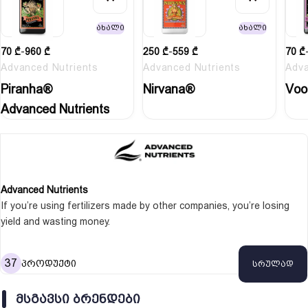
ახალი
ახალი
70
₾
-
960
₾
250
₾
-
559
₾
70
₾
Advanced Nutrients
Advanced Nutrients
Adva
Piranha®
Nirvana®
Voo
Advanced Nutrients
Advanced Nutrients
If you’re using fertilizers made by other companies, you’re losing
yield and wasting money.
Why? Because their products weren’t designed for the crops you
grow.
37
პროდუქტი
სრულად
One person understood this – Michael Straumietis, the man that
would revolutionize hydroponics by becoming the owner of
ᲛᲡᲒᲐᲕᲡᲘ ᲑᲠᲔᲜᲓᲔᲑᲘ
Advanced Nutrients, one of the most popular nutrient brands in the