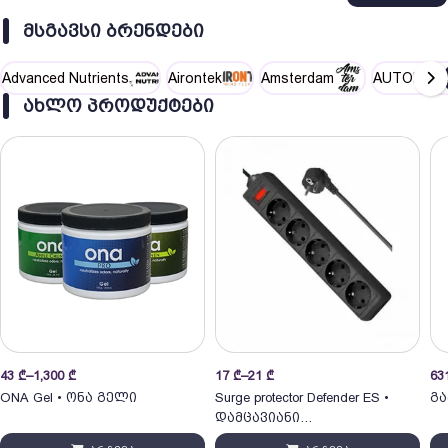
ᲛᲡᲒᲐᲕᲡᲘ ᲑᲠᲔᲜᲓᲔᲑᲘ
Advanced Nutrients
Airontek
Amsterdam
AUTOPOT
ᲐᲮᲚᲝ ᲞᲠᲝᲓᲣᲥᲢᲔᲑᲘ
Price
Price
43
₾
–
1,300
₾
17
₾
–
21
₾
63
range:
range:
ONA Gel • ონა გელი
Surge protector Defender ES •
გა
43 ₾
17 ₾
დამცავიანი
through
through
დამაგრძელებელი