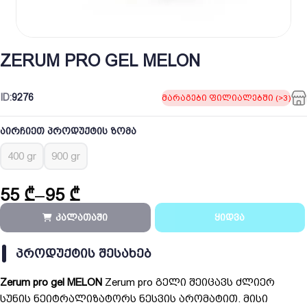
ZERUM PRO GEL MELON
ID:
9276
მარაგები ფილიალებში (>3)
აირჩიეთ პროდუქტის ზომა
400 gr
900 gr
55
₾
–
95
₾
Price
range:
კალათაში
ყიდვა
55 ₾
through
ᲞᲠᲝᲓᲣᲥᲢᲘᲡ ᲨᲔᲡᲐᲮᲔᲑ
95 ₾
Zerum pro gel MELON
Zerum pro გელი შეიცავს ძლიერ
სუნის ნეიტრალიზატორს ნესვის არომატით. მისი