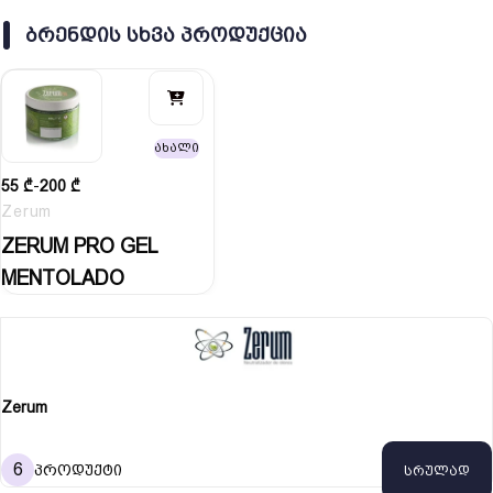
ᲑᲠᲔᲜᲓᲘᲡ ᲡᲮᲕᲐ ᲞᲠᲝᲓᲣᲥᲪᲘᲐ
ახალი
55
₾
-
200
₾
Zerum
ZERUM PRO GEL
MENTOLADO
Zerum
6
პროდუქტი
სრულად