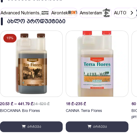
Advanced Nutrients
Airontek
Amsterdam
AUTOPOT
ᲐᲮᲚᲝ ᲞᲠᲝᲓᲣᲥᲢᲔᲑᲘ
15%
Price
20.53
₾
–
441.79
₾
24–520 ₾
18
₾
–
235
₾
60
range:
BIOCANNA Bio Flores
CANNA Terra Flores
BI
18 ₾
pH
through
არჩევა
არჩევა
235 ₾