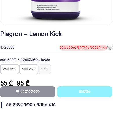
Plagron – Lemon Kick
ID:
26888
მარაგები ფილიალებში (>3)
აირჩიეთ პროდუქტის ზომა
250 მლ
500 მლ
1 ლ
55
₾
–
95
₾
Price
range:
კალათაში
ყიდვა
55 ₾
through
ᲞᲠᲝᲓᲣᲥᲢᲘᲡ ᲨᲔᲡᲐᲮᲔᲑ
95 ₾